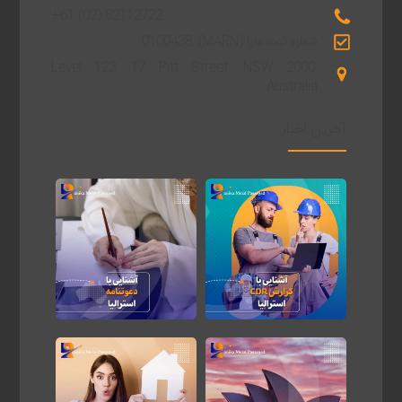
+61 (02) 82112722
شماره ثبت مارا (MARN): 0100438
Level 123 ,17 Pitt Street ,NSW 2000,
Australia
آخرین اخبار