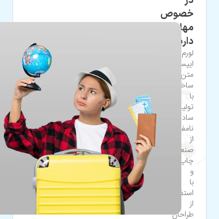
در
خصوص
مهاجرت
دارید؟
لورم
ایپسوم
متن
ساختگی
با
تولید
سادگی
نامفهوم
از
صنعت
چاپ،
و
با
استفاده
از
طراحان