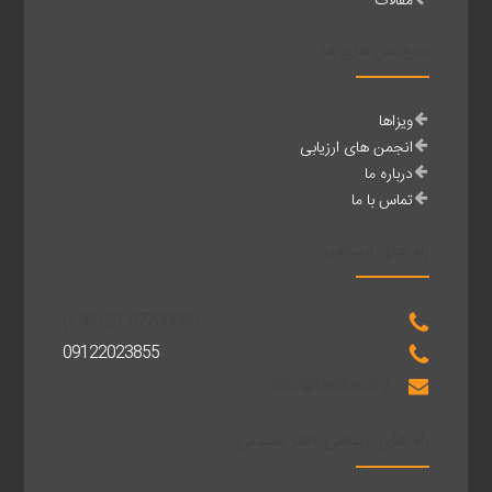
مقالات
سرویس های ما
ویزاها
انجمن های ارزیابی
درباره ما
تماس با ما
راه های ارتباطی
(+98) 21-87700085
09122023855
info@ranika.org
راه های ارتباطی دفتر سیدنی