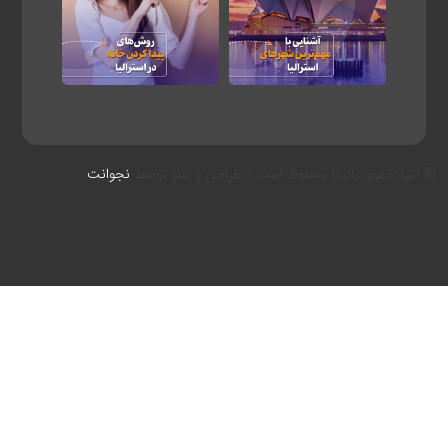
کلیه حقوق رانیکا محفوظ است./ طراحی و سئو توسط
نجوانت