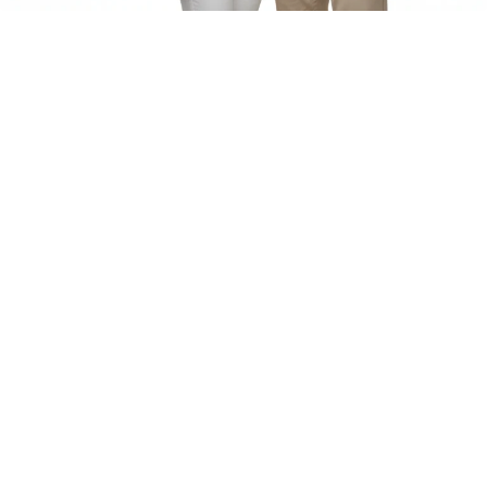
نیمی
از
فرزندانشان
شهروند،
مقیم
دائم
یا
واجد
شرایط
نیوزیلند
بوده
و
به
طور
معمول
در
استرالیا
زندگی