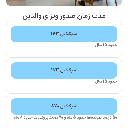
دت زمان صدور ویزای والدین
سابکلاس 143
سابکلاس 173
سابکلاس 870