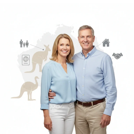
ویزای
والدین
استرالیا
چیست؟
مهاجرت
به
استرالیا
از
طریق
ویزای
والدین
مخصوص
والدینی
است
که
حداقل