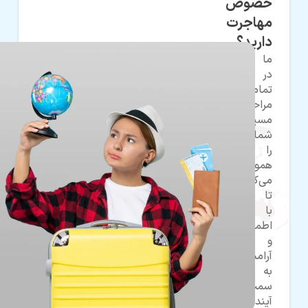
خصوص
مهاجرت
دارید؟
ما
در
تمام
مراحل،
مسیر
شما
را
هموار
می‌کنیم
تا
با
اطمینان
و
آرامش
به
سمت
آینده‌ای