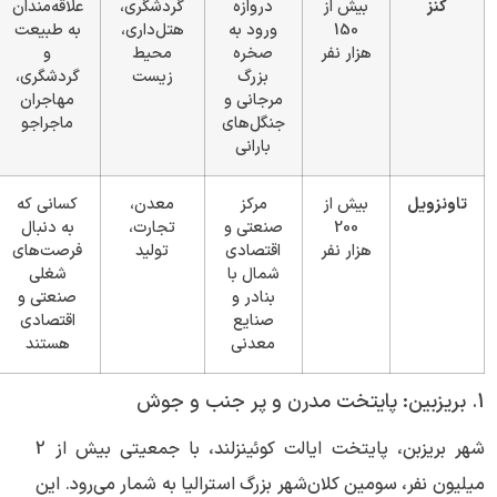
کنز
بیش از
دروازه
گردشگری،
علاقه‌مندان
150
ورود به
هتل‌داری،
به طبیعت
هزار نفر
صخره
محیط
و
بزرگ
زیست
گردشگری،
مرجانی و
مهاجران
جنگل‌های
ماجراجو
بارانی
تاونزویل
بیش از
مرکز
معدن،
کسانی که
200
صنعتی و
تجارت،
به دنبال
هزار نفر
اقتصادی
تولید
فرصت‌های
شمال با
شغلی
بنادر و
صنعتی و
صنایع
اقتصادی
معدنی
هستند
1. بریزبین: پایتخت مدرن و پر جنب و جوش
شهر بریزبن، پایتخت ایالت کوئینزلند، با جمعیتی بیش از 2
میلیون نفر، سومین کلان‌شهر بزرگ استرالیا به شمار می‌رود. این