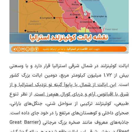
ایالت کوئینزلند در شمال شرقی استرالیا قرار دارد و با وسعتی
بیش از 1.72 میلیون کیلومتر مربع، دومین ایالت بزرگ کشور
است.
این ایالت از شمال با پاپوآ گینه نو نزدیک استرالیا و از
شرق با اقیانوس آرام و دریای کورال هم‌مرز است.
از نظر تنوع
طبیعی، کوئینزلند ترکیبی از سواحل شنی، جنگل‌های بارانی،
صحرای داخلی و کوهستان‌های مرتفع را در خود جای داده است.
جاذبه‌های معروف مانند صخره بزرگ مرجانی (Great Barrier
Reef) در بخش شرقی این ایالت واقع شده و هر ساله گردشگران