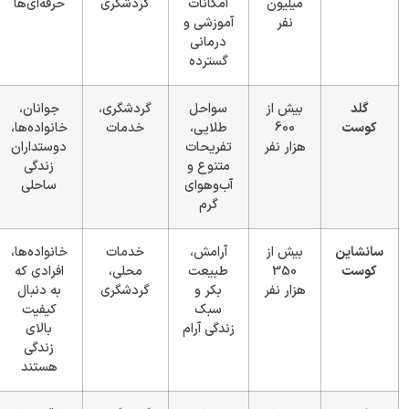
میلیون
امکانات
گردشگری
حرفه‌ای‌ها
نفر
آموزشی و
درمانی
گسترده
گلد
بیش از
سواحل
گردشگری،
جوانان،
کوست
600
طلایی،
خدمات
خانواده‌ها،
هزار نفر
تفریحات
دوستداران
متنوع و
زندگی
آب‌وهوای
ساحلی
گرم
سانشاین
بیش از
آرامش،
خدمات
خانواده‌ها،
کوست
350
طبیعت
محلی،
افرادی که
هزار نفر
بکر و
گردشگری
به دنبال
سبک
کیفیت
زندگی آرام
بالای
زندگی
هستند