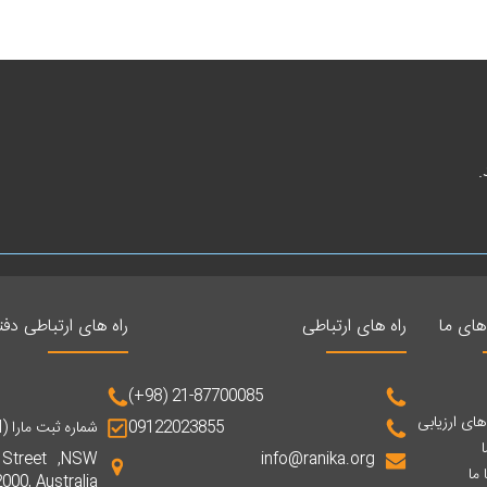
.
ای ما
راه های ارتباطی
راه های ارتباطی دف
(+98) 21-87700085
ای ارزیابی
09122023855
شماره ثبت مارا (MARN): 0100438
ا
 Street ,NSW
info@ranika.org
 ما
2000, Australia