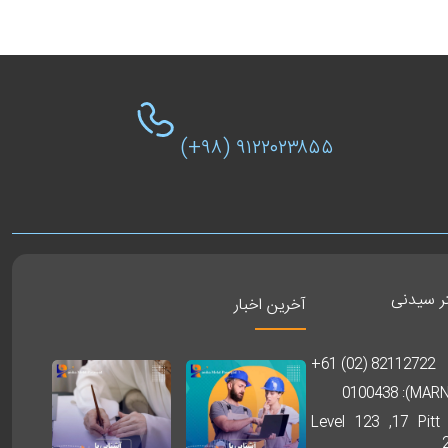
(+۹۸) ۹۱۲۲۰۲۳۸۵۵
تر سیدنی
آخرین اخبار
+61 (02) 82112722
Level 123 ,17 Pitt