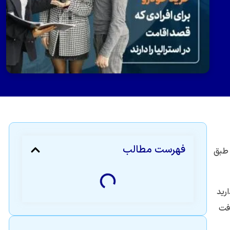
فهرست مطالب
 طبق
رید
ا دریافت