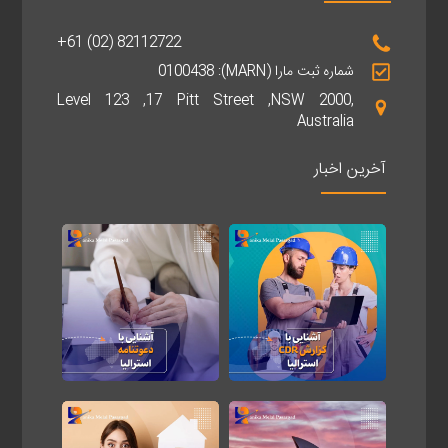
+61 (02) 82112722
شماره ثبت مارا (MARN): 0100438
Level 123 ,17 Pitt Street ,NSW 2000,
Australia
آخرین اخبار