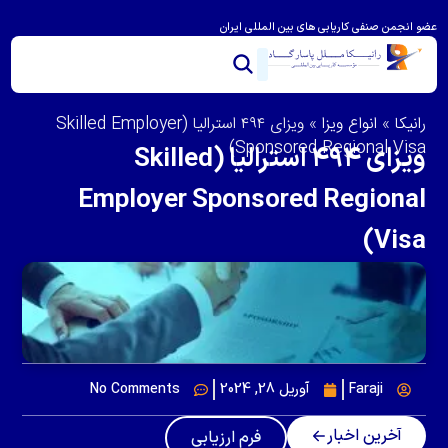
عضو انجمن صنفی کاریابی های بین المللی ایران
خدمات ما
تماس با ما
درباره رانیکا
مشاوره و امتیاز بندی
ویزای استرالیا
مهاجرت به استرالیا
رانیکا
»
انواع ویزا
»
ویزای ۴۹۴ استرالیا (Skilled Employer
Sponsored Regional Visa)
ویزای ۴۹۴ استرالیا (Skilled
Employer Sponsored Regional
Visa)
Faraji
آوریل 28, 2024
No Comments
آخرین اخبار
فرم ارزیابی