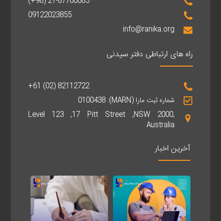
(+98) 21-87700085
09122023855
info@ranika.org
راه های ارتباطی دفتر سیدنی
+61 (02) 82112722
شماره ثبت مارا (MARN): 0100438
Level 123 ,17 Pitt Street ,NSW 2000,
Australia
آخرین اخبار