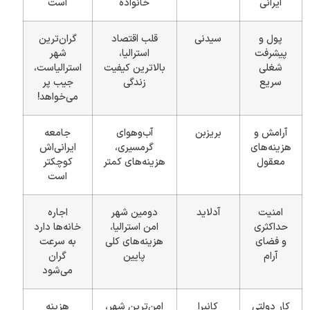
ایرانی
خانواده
است
پول و
سیدنی
قلب اقتصاد
گران‌ترین
پیشرفت
استرالیا،
شهر
شغلی
بالاترین کیفیت
استرالیاست،
سریع
زندگی
جیب پر
می‌خواهد!
آرامش و
بریزبن
آب‌وهوای
جامعه
هزینه‌های
گرمسیری،
ایرانی‌اش
معقول
هزینه‌های کمتر
کوچکتر
است
امنیت
آدلاید
دومین شهر
اجاره
حداکثری
امن استرالیا،
خانه‌ها دارد
و فضای
هزینه‌های کلی
به سرعت
آرام
پایین
گران
می‌شود
کار دولتی
کانبرا
امن‌ترین شهر،
هزینه