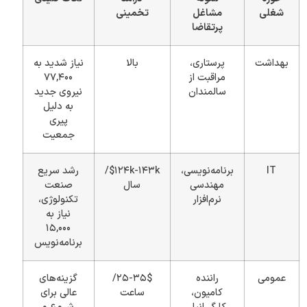
شغلی
مشاغل
تخمینی
پرتقاضا
بهداشت
پرستاری،
بالا
نیاز شدید به
مراقبت از
۷۷,۴۰۰
سالمندان
نیروی جدید
به دلیل
پیری
جمعیت
IT
برنامه‌نویسی،
۱۲۴k-۱۴۳k$/
رشد سریع
مهندسی
سال
صنعت
نرم‌افزار
تکنولوژی،
نیاز به
۱۵,۰۰۰
برنامه‌نویس
عمومی
راننده
۲۵-۳۵$/
گزینه‌های
کامیون،
ساعت
عالی برای