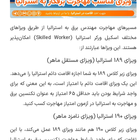
مسیرهای مهاجرت مهندس برق به استرالیا از طریق ویزاهای
مختلف اسکیل ورکر استرالیا (Skilled Worker) امکان‌پذیر
هستند. این ویزاها عبارتند از:
ویزای 189 استرالیا (ویزای مستقل ماهر)
ویزای زیر کلاس 189 به شما اجازه اقامت دائم استرالیا را می‌دهد.
این یک ویزای اقامت دائم با امتیاز است، به این معنی که برای
واجد شرایط بودن باید حداقل 65 امتیاز به عنوان تکنسین برق
و مهاجرت به استرالیا در آزمون امتیاز مهاجرت کسب کنید.
ویزای 190 استرالیا (ویزای نامزد ماهر)
ویزای زیر کلاس 190 هم مانند ویزای 189 عمل می‌کند، با این
تفاوت که برای واجد شرایط مهاجرت تکنسین برق به استرالیا