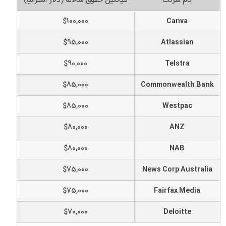
نام شرکت
میانگین حقوق سالانه (دلار استرالیا)
$100,000
Canva
$95,000
Atlassian
$90,000
Telstra
$85,000
Commonwealth Bank
$85,000
Westpac
$80,000
ANZ
$80,000
NAB
$75,000
News Corp Australia
$75,000
Fairfax Media
$70,000
Deloitte