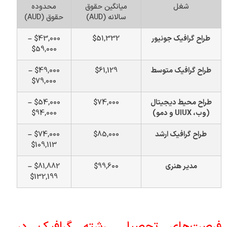
شغل
میانگین حقوق
محدوده
سالانه (AUD)
حقوق (AUD)
طراح گرافیک جونیور
$51,332
$43,000 –
$59,000
طراح گرافیک متوسط
$61,129
$49,000 –
$79,000
طراح محیط دیجیتال
$74,000
$54,000 –
(وب، UIUX و دمو)
$94,000
طراح گرافیک ارشد
$85,000
$74,000 –
$109,113
مدیر هنری
$99,600
$81,882 –
$132,199
فرصت‌های تحصیلی رشته گرافیک در