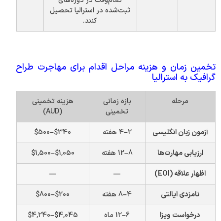
تمام‌وقت در دوره‌های
ثبت‌شده در استرالیا تحصیل
کنند.
تخمین زمان و هزینه مراحل اقدام برای مهاجرت طراح
گرافیک به استرالیا
مرحله
بازه زمانی
هزینه تخمینی
تخمینی
(AUD)
آزمون زبان انگلیسی
2–4 هفته
$340–$500
ارزیابی مهارت‌ها
8–12 هفته
$1,050–$1,500
اظهار علاقه (EOI)
—
—
نامزدی ایالتی
4–8 هفته
$200–$800
درخواست ویزا
6–12 ماه
$4,045–$4,240