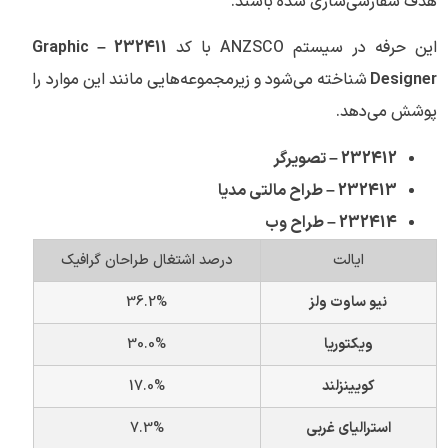
هدف سفارشی‌سازی شده باشند.
این حرفه در سیستم ANZSCO با کد
232411 – Graphic
Designer
شناخته می‌شود و زیرمجموعه‌هایی مانند این موارد را
پوشش می‌دهد.
232412 – تصویرگر
232413 – طراح مالتی مدیا
232414 – طراح وب
ایالت
درصد اشتغال طراحان گرافیک
نیو ساوت ولز
36.2%
ویکتوریا
30.0%
کویینزلند
17.0%
استرالیای غربی
7.3%