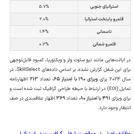
استرالیای جنوبی
5.7%
قلمرو پایتخت استرالیا
2.0%
تاسمانی
1.4%
قلمرو شمالی
0.3%
در ایالت‌هایی مانند نیو ساوت ولز و ویکتوریا، کمبود قابل‌توجهی
برای این شغل گزارش نشده. بر اساس داده‌های SkillSelect، در
سال 2024 برای
ویزای 190 با امتیاز 65،
تعداد
213
اظهارنامه
تمایل (EOI) در ارتباط با حیطه طراحی گرافیک ثبت شده است و
برای ویزای
491 با امتیاز 80،
تعداد
369
اظهار علاقمندی در صف
انتظار وجود دارد.
وظایف اصلی در موقعیت شغلی گرافیست در استرالیا