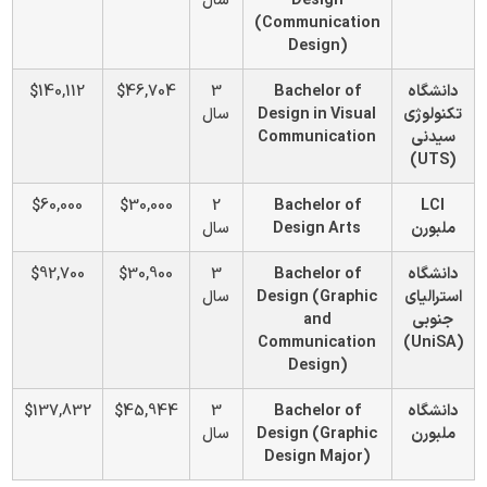
Design
سال
(Communication
Design)
دانشگاه
Bachelor of
3
$46,704
$140,112
تکنولوژی
Design in Visual
سال
سیدنی
Communication
(UTS)
$60,000
$30,000
2
Bachelor of
LCI
ملبورن
Design Arts
سال
دانشگاه
Bachelor of
3
$30,900
$92,700
استرالیای
Design (Graphic
سال
جنوبی
and
Communication
(UniSA)
Design)
دانشگاه
Bachelor of
3
$45,944
$137,832
ملبورن
Design (Graphic
سال
Design Major)