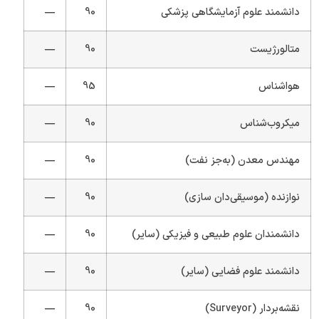
دانشمند علوم آزمایشگاهی پزشکی
90
—
متالورژیست
90
—
هواشناس
95
—
میکروب‌شناس
90
—
مهندس معدن (به‌جز نفت)
90
—
نوازنده (موسیقی‌دان سازی)
90
—
دانشمندان علوم طبیعی و فیزیکی (سایر)
90
—
دانشمند علوم فضایی (سایر)
90
—
نقشه‌بردار (Surveyor)
90
—