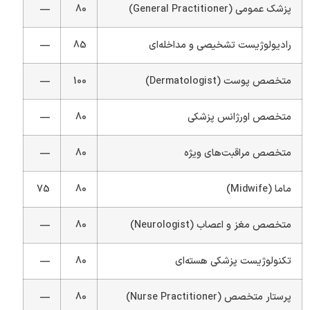
پزشک عمومی (General Practitioner)
80
—
رادیولوژیست تشخیصی و مداخله‌ای
85
—
متخصص پوست (Dermatologist)
100
—
متخصص اورژانس پزشکی
80
—
متخصص مراقبت‌های ویژه
80
—
ماما (Midwife)
80
75
متخصص مغز و اعصاب (Neurologist)
80
—
تکنولوژیست پزشکی هسته‌ای
80
—
پرستار متخصص (Nurse Practitioner)
80
—