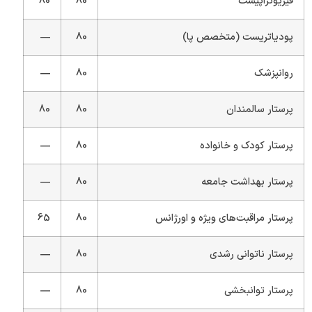
فیزیوتراپیست
80
80
پودیاتریست (متخصص پا)
80
—
روانپزشک
80
—
پرستار سالمندان
80
80
پرستار کودک و خانواده
80
—
پرستار بهداشت جامعه
80
—
پرستار مراقبت‌های ویژه و اورژانس
80
65
پرستار ناتوانی رشدی
80
—
پرستار توانبخشی
80
—