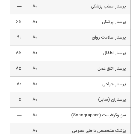
پرستار مطب پزشکی
80
—
پرستار پزشکی
80
65
پرستار سلامت روان
80
90
پرستار اطفال
80
85
پرستار اتاق عمل
80
85
پرستار جراحی
80
80
پرستاران (سایر)
80
5
سونوگرافیست (Sonographer)
80
—
پزشک متخصص داخلی عمومی
80
—