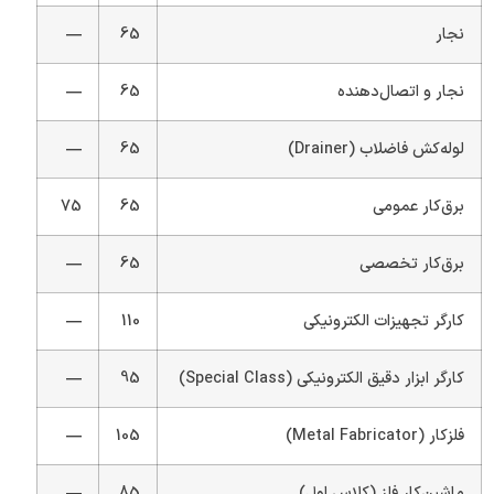
نجار
65
—
نجار و اتصال‌دهنده
65
—
لوله‌کش فاضلاب (Drainer)
65
—
برق‌کار عمومی
65
75
برق‌کار تخصصی
65
—
کارگر تجهیزات الکترونیکی
110
—
کارگر ابزار دقیق الکترونیکی (Special Class)
95
—
فلزکار (Metal Fabricator)
105
—
ماشین‌کار فلز (کلاس اول)
85
—