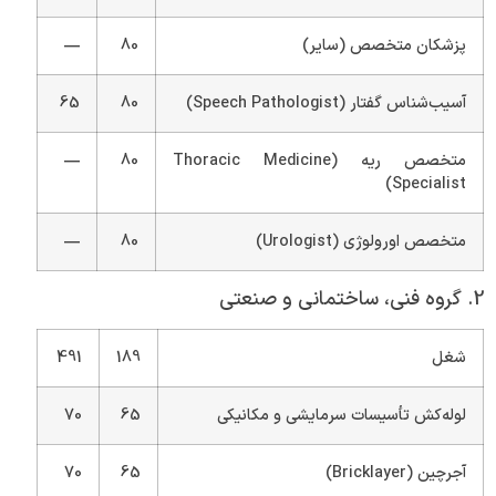
پزشکان متخصص (سایر)
80
—
آسیب‌شناس گفتار (Speech Pathologist)
80
65
متخصص ریه (Thoracic Medicine
80
—
Specialist)
متخصص اورولوژی (Urologist)
80
—
2. گروه فنی، ساختمانی و صنعتی
شغل
189
491
لوله‌کش تأسیسات سرمایشی و مکانیکی
65
70
آجرچین (Bricklayer)
65
70