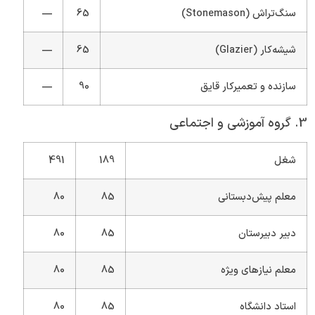
سنگ‌تراش (Stonemason)
65
—
شیشه‌کار (Glazier)
65
—
سازنده و تعمیرکار قایق
90
—
3. گروه آموزشی و اجتماعی
شغل
189
491
معلم پیش‌دبستانی
85
80
دبیر دبیرستان
85
80
معلم نیازهای ویژه
85
80
استاد دانشگاه
85
80