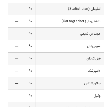
آماردان (Statistician)
90
—
نقشه‌بردار (Cartographer)
90
—
مهندس شیمی
90
—
شیمی‌دان
90
—
فیزیک‌دان
90
—
دامپزشک
90
—
جانورشناس
90
—
وکیل
90
—