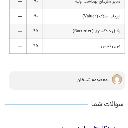
مدیر سازمان بهداشت اولیه
90
—
ارزیاب املاک (Valuer)
90
—
وکیل دادگستری (Barrister)
95
—
مربی تنیس
95
—
معصومه شیخان
سوالات شما