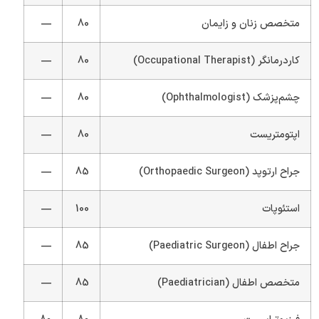
متخصص زنان و زایمان
80
—
کاردرمانگر (Occupational Therapist)
80
—
چشم‌پزشک (Ophthalmologist)
80
—
اپتومتریست
80
—
جراح ارتوپد (Orthopaedic Surgeon)
85
—
استئوپات
100
—
جراح اطفال (Paediatric Surgeon)
85
—
متخصص اطفال (Paediatrician)
85
—