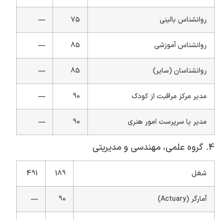
روانشناس بالینی
75
—
روانشناس آموزشی
85
—
روانشناسان (سایر)
85
—
مدیر مرکز مراقبت از کودک
90
—
مدیر یا سرپرست امور هنری
90
—
4. گروه علمی، مهندسی و مدیریتی
شغل
189
491
آمارگر (Actuary)
90
—