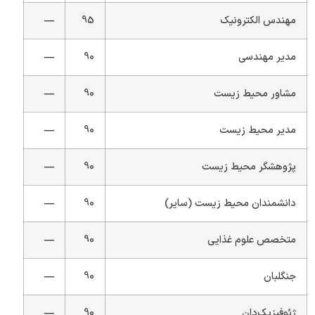
مهندس الکترونیک
95
—
مدیر مهندسی
90
—
مشاور محیط زیست
90
—
مدیر محیط زیست
90
—
پژوهشگر محیط زیست
90
—
دانشمندان محیط زیست (سایر)
90
—
متخصص علوم غذایی
90
—
جنگلبان
90
—
ژئوفیزیک‌دان
90
—