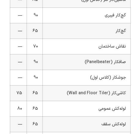
گچ‌کار فیبری
90
—
گچ‌کار
65
—
نقاش ساختمان
70
—
صافکار (Panelbeater)
90
—
جوشکار (کلاس اول)
90
—
کاشی‌کار (Wall and Floor Tiler)
65
75
لوله‌کش عمومی
65
80
لوله‌کش سقف
65
—