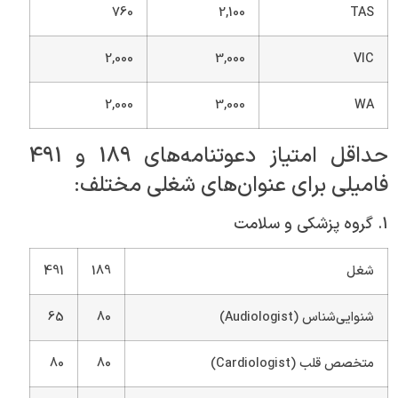
760
2,100
TAS
2,000
3,000
VIC
2,000
3,000
WA
حداقل امتیاز دعوتنامه‌های 189 و 491
فامیلی برای عنوان‌های شغلی مختلف:
1. گروه پزشکی و سلامت
شغل
189
491
شنوایی‌شناس (Audiologist)
80
65
متخصص قلب (Cardiologist)
80
80