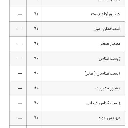
هیدروژئولوژیست
90
—
اقتصاددان زمین
90
—
معمار منظر
90
—
زیست‌شناس
90
—
زیست‌شناسان (سایر)
90
—
مشاور مدیریت
90
—
زیست‌شناس دریایی
90
—
مهندس مواد
90
—