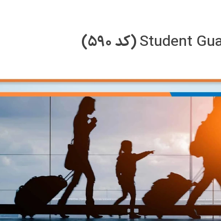
(
کد 590)