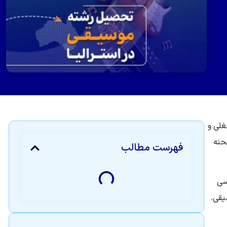
لی و
صحنه
فهرست مطالب
سی
یقی.