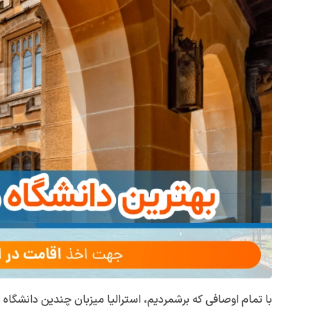
با تمام اوصافی که برشمردیم، استرالیا میزبان چندین دانشگاه