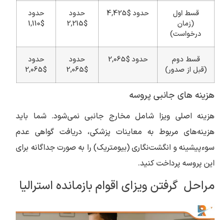
قسط اول
حدود $4,425
حدود
حدود
(زمان
$2,215
$1,110
درخواست)
قسط دوم
حدود $2,065
حدود
حدود
(قبل از صدور)
$2,065
$2,065
هزینه های جانبی پروسه
هزینه اصلی ویزا شامل مخارج جانبی نمی‌شود. شما باید
هزینه‌های مربوط به معاینات پزشکی، دریافت گواهی عدم
سوء‌پیشینه و انگشت‌نگاری (بیومتریک) را به صورت جداگانه برای
این پروسه پرداخت کنید.
مراحل گرفتن ویزای اقوام بازمانده استرالیا