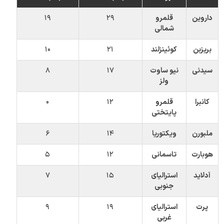
داروین
قلمرو
۲۹
۱۹
شمالی
بریزبن
کوئینزلند
۲۱
۱۰
سیدنی
نیو ساوت
۱۷
۸
ولز
کانبرا
قلمرو
۱۲
۰
پایتختی
ملبورن
ویکتوریا
۱۴
۶
هوبارت
تاسمانی
۱۲
۵
آدلاید
استرالیای
۱۵
۷
جنوبی
پرت
استرالیای
۱۹
۹
غربی