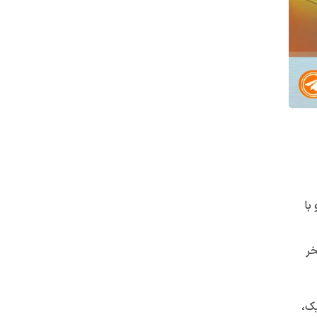
 با
چنین بخش Water Playground و استخر
یک،