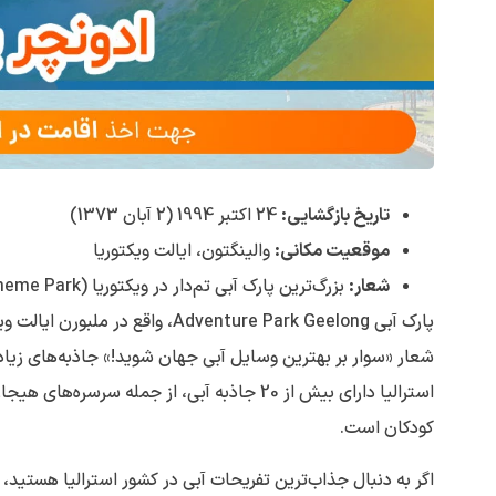
تاریخ بازگشایی:
24 اکتبر 1994 (2 آبان 1373)
موقعیت مکانی:
والینگتون، ایالت ویکتوریا
شعار:
بزرگ‌ترین پارک آبی تم‌دار در ویکتوریا (Victoria’s Biggest Water Theme Park)
پارک آبی Adventure Park Geelong،
شعار «سوار بر بهترین وسایل آبی جهان شوید!» جاذبه‌های زیادی 
کودکان است.
اگر به دنبال جذاب‌ترین تفریحات آبی در کشور استرالیا هستید،