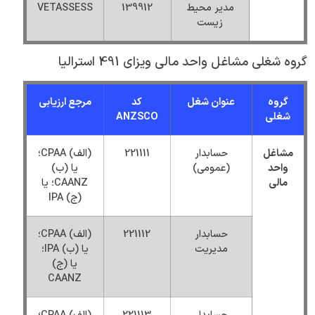
مدیر محیط
139912
VETASSESS
زیست
گروه شغلی مشاغل واحد مالی ویزای 491 استرالیا
گروه
عنوان شغل
کد
مرجع ارزیابی
شغلی
ANZSCO
مشاغل
حسابدار
221111
(الف) CPAA؛
واحد
(عمومی)
یا (ب)
مالی
CAANZ؛ یا
(ج) IPA
حسابدار
221112
(الف) CPAA؛
مدیریت
یا (ب) IPA؛
یا (ج)
CAANZ