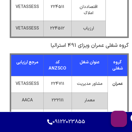
اقتصاددان
224511
VETASSESS
املاک
ارزیاب
224512
VETASSESS
گروه شغلی عمران ویزای 491 استرالیا
گروه
عنوان شغل
کد
مرجع ارزیابی
شغلی
ANZSCO
عمران
مشاور مدیریت
224711
VETASSESS
معمار
232111
AACA
معمار منظره
232112
VETASSESS
09122023855