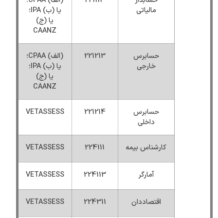
حسابدار
221113
(الف) CPAA؛
مالیاتی
یا (ب) IPA؛
یا (ج)
CAANZ
حسابرس
221213
(الف) CPAA؛
خارجی
یا (ب) IPA؛
یا (ج)
CAANZ
حسابرس
221214
VETASSESS
داخلی
کارشناس بیمه
224111
VETASSESS
آمارگر
224113
VETASSESS
اقتصاددان
224311
VETASSESS