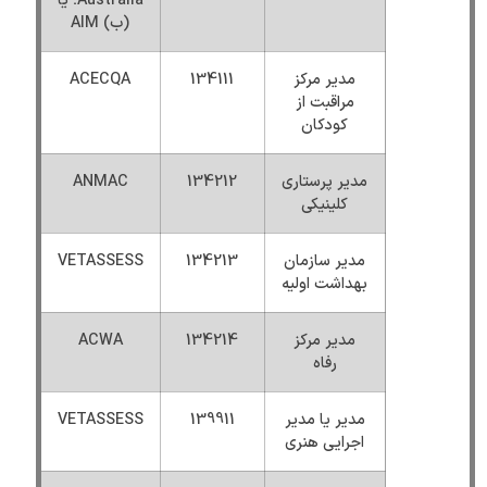
Australia؛ یا
(ب) AIM
مدیر مرکز
134111
ACECQA
مراقبت از
کودکان
مدیر پرستاری
134212
ANMAC
کلینیکی
مدیر سازمان
134213
VETASSESS
بهداشت اولیه
مدیر مرکز
134214
ACWA
رفاه
مدیر یا مدیر
139911
VETASSESS
اجرایی هنری